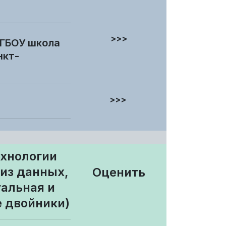
>>>
 ГБОУ школа
нкт-
>>>
ехнологии
из данных,
Оценить
альная и
 двойники)