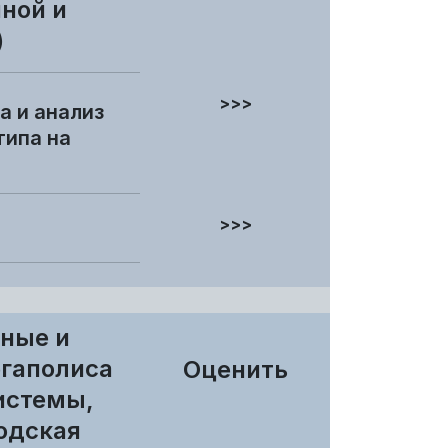
ной и
)
>>>
а и анализ
типа на
>>>
ьные и
егаполиса
Оценить
истемы,
родская