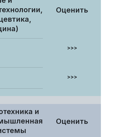
е и
технологии,
Оценить
цевтика,
цина)
>>>
й
>>>
отехника и
омышленная
Оценить
системы