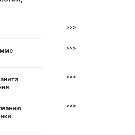
>>>
>>>
амме
>>>
ранита
ния
>>>
вованию
енки