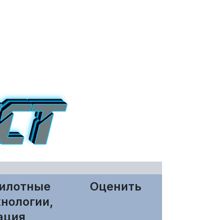
пилотные
Оценить
нологии,
ация,