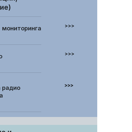
ие)
>>>
ониторинга
>>>
о
>>>
а радио
а