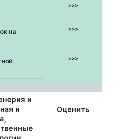
>>>
>>>
ок на
>>>
тной
енерия и
ная и
Оценить
а,
ственные
логии,