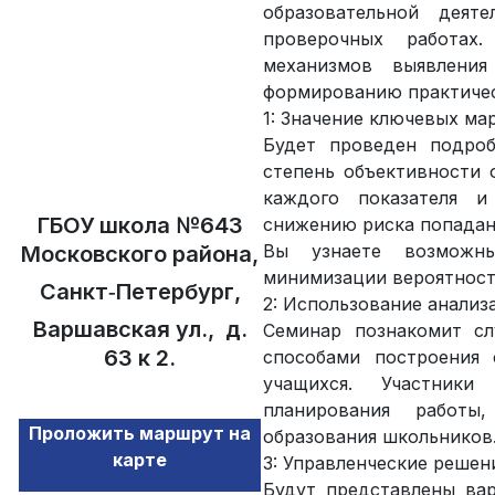
образовательной деят
проверочных работах
механизмов выявления
формированию практичес
1: Значение ключевых ма
Будет проведен подро
степень объективности 
каждого показателя и
ГБОУ школа №643
снижению риска попадан
Вы узнаете возможн
Московского района,
минимизации вероятност
Санкт‑Петербург,
2: Использование анализ
Варшавская ул., д.
Семинар познакомит с
63 к 2.
способами построения 
учащихся. Участники
планирования работы
Проложить маршрут на
образования школьников
карте
3: Управленческие решен
Будут представлены ва