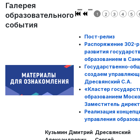
Галерея
образовательного
1
2
3
4
5
события
Пост-релиз
Распоряжение 302-р
развития государст
образованием в Сан
Государственно-общ
создаем управляющи
Дресвянский С.А.
«Кластер государст
образованием Моско
Заместитель директ
Реализация концепц
управления образова
Кузьмин Дмитрий
Дресвянский
Александрович,
Сергей