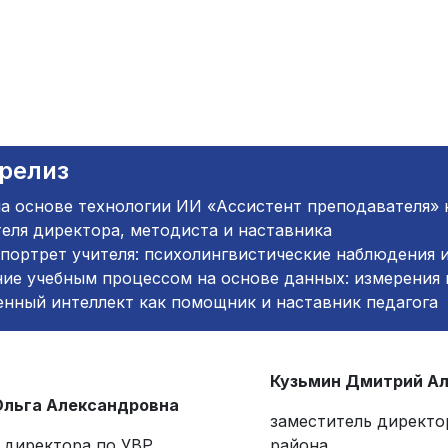
релиз
а основе технологии ИИ «Ассистент преподавателя» 
еля директора, методиста и наставника
портрет учителя: психолингвистические наблюдения 
ние учебным процессом на основе данных: измерения
нный интеллект как помощник и наставник педагога
Кузьмин Дмитрий А
Ольга Александровна
заместитель директ
 директора по УВР
района