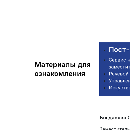
Пост-
Сервис н
Материалы для
заместит
ознакомления
Речевой 
Управле
Искустве
Богданова 
Заместитель