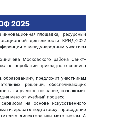
ОФ 2025
ая инновационная площадка, ресурсный
новационной деятельности КРИД-2022
онференции с международным участием
Зиничева Московского района Санкт-
ие» по апробации прикладного сервиса
.
в образовании», предложит участникам
ательных решений, обеспечивающих
ков в творческое познание, познакомит
одня меняют учебный процесс.
 сервисом на основе искусственного
оматизировать подготовку, проведение
естителям директора или методистам. А