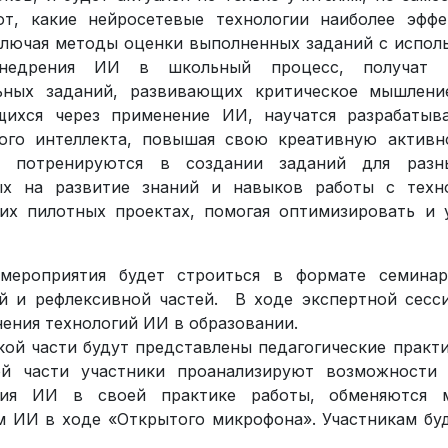
ют, какие нейросетевые технологии наиболее эффе
ключая методы оценки выполненных заданий с исполь
внедрения ИИ в школьный процесс, получат 
ьных заданий, развивающих критическое мышление
щихся через применение ИИ, научатся разрабаты
ного интеллекта, повышая свою креативную активн
, потренируются в создании заданий для разн
ых на развитие знаний и навыков работы с техн
их пилотных проектах, помогая оптимизировать и 
мероприятия будет строиться в формате семинар
й и рефлексивной частей. В ходе экспертной сесс
ения технологий ИИ в образовании.
кой части будут представлены педагогические практ
ой части участники проанализируют возможности
ния ИИ в своей практике работы, обменяются 
 ИИ в ходе «Открытого микрофона». Участникам бу