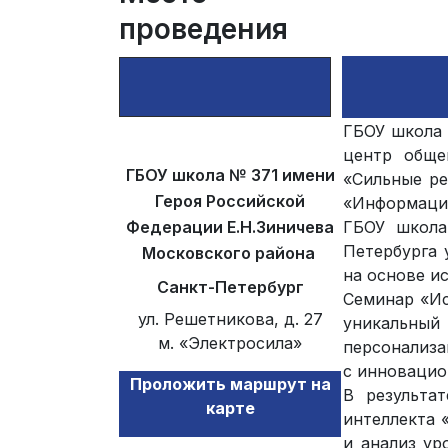
проведения
ГБОУ школа 
центр обще
ГБОУ школа № 371 имени
«Сильные р
Героя Российской
«Информацио
Федерации
Е.Н.Зиничева
ГБОУ школа
Петербурга 
Московского района
на основе и
Санкт-Петербург
Семинар «Ис
ул. Решетникова, д. 27
уникальный
м. «Электросила»
персонализа
с инновацио
Проложить маршрут на
В результа
карте
интеллекта 
и анализ ур