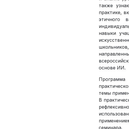
также узна
практике, в
этичного 
индивидуал
навыки уча
искусствен
школьников
направленн
всероссийск
основе ИИ.
Программа 
практическо
темы примен
В практичес
рефлексивн
использова
применением
семинара.