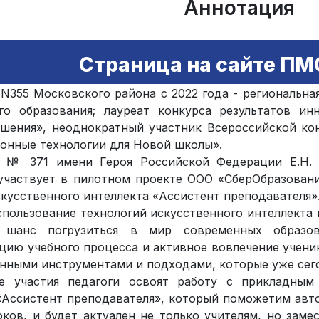
Аннотация
Страница на сайте ПМ
N355 Московского района с 2022 года - региональн
го образования; лауреат конкурса результатов ин
ешения», неоднократный участник Всероссийской к
нные технологии для Новой школы».
 № 371 имени Героя Российской Федерации Е.Н. 
участвует в пилотном проекте ООО «СберОбразован
скусственного интеллекта «Ассистент преподавателя»
пользование технологий искусственного интеллекта 
 шанс погрузиться в мир современных образов
цию учебного процесса и активное вовлечение учени
нными инструментами и подходами, которые уже сег
те участия педагоги освоят работу с прикладным
«Ассистент преподавателя», который поможетим авт
оков, и будет актуален не только учителям, но зам