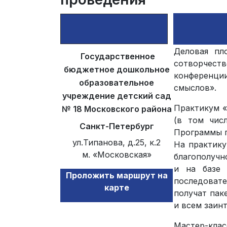
Деловая пл
Государственное
сотворчест
бюджетное дошкольное
конференци
образовательное
смыслов».
учреждение детский сад
Практикум «
№ 18 Московского района
(в том чис
Санкт-Петербург
Программы п
ул.Типанова, д.25, к.2
На практику
м. «Московская»
благополучн
и на базе 
Проложить маршрут на
последоват
карте
получат пак
и всем заин
Мастер-кла