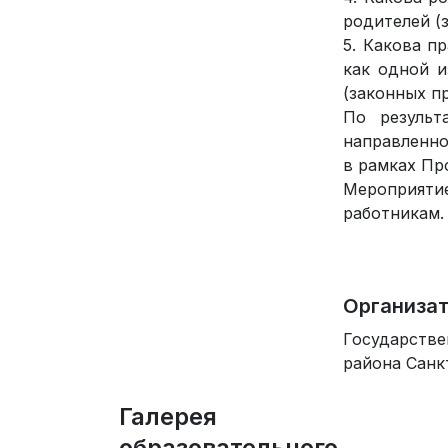
родителей (
5. Какова п
как одной 
(законных п
По результ
направленно
в рамках Пр
Мероприятие
работникам.
Организа
Государств
района Санк
Галерея
образовательного