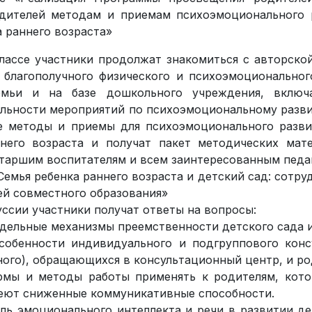
одителей методам и приемам психоэмоционального 
а раннего возраста»
лассе участники продолжат знакомиться с авторск
 благополучного физического и психоэмоционально
емьи и на базе дошкольного учреждения, включа
льности мероприятий по психоэмоциональному развит
е методы и приемы для психоэмоционального разви
ннего возраста и получат пакет методических мат
старшим воспитателям и всем заинтересованным педа
Семья ребенка раннего возраста и детский сад: сотру
ей совместного образования»
уссии участники получат ответы на вопросы:
одельные механизмы преемственности детского сада и
собенности индивидуального и подгруппового конс
ого), обращающихся в консультационный центр, и р
ормы и методы работы применять к родителям, кот
еют сниженные коммуникативные способности.
оль эмоционального интеллекта и речи в развитии д