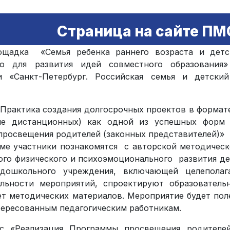
Страница на сайте ПМ
ощадка «Семья ребенка раннего возраста и детс
во для развития идей совместного образования»
и «Санкт-Петербург. Российская семья и детски
Практика создания долгосрочных проектов в формате
ле дистанционных) как одной из успешных форм
росвещения родителей (законных представителей)»
ме участники познакомятся с авторской методичес
ого физического и психоэмоционального развития де
дошкольного учреждения, включающей целеполага
ельности мероприятий, спроектируют образователь
ет методических материалов. Мероприятие будет пол
тересованным педагогическим работникам.
сс «Реализация Программы просвещения родителей