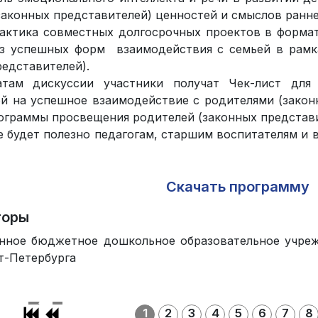
законных представителей) ценностей и смыслов ранне
рактика совместных долгосрочных проектов в форма
из успешных форм взаимодействия с семьей в рамк
редставителей).
атам дискуссии участники получат Чек-лист для 
й на успешное взаимодействие с родителями (зако
ограммы просвещения родителей (законных представи
 будет полезно педагогам, старшим воспитателям и 
Скачать программу
торы
енное бюджетное дошкольное образовательное учре
т-Петербурга
1
2
3
4
5
6
7
8