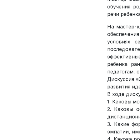
обучения р
речи ребенк
На мастер-к
обеспечения
условиях с
последовате
эффективны
ребенка ра
педагогам, 
Дискуссия «
развития ид
В ходе диск
1. Каковы м
2. Каковы о
дистанционн
3. Какие ф
эмпатии, им
4. Какова р